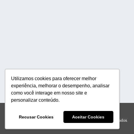
Utilizamos cookies para oferecer melhor
experiência, melhorar o desempenho, analisar
como você interage em nosso site e
personalizar conteúdo.
reservas@h500.com.br
+551231283555
Recusar Cookies
Aceitar Cookies
© 2026 Hotel Resort e Golfe Clube dos 500.
Todos os direitos reservados.
Powered by