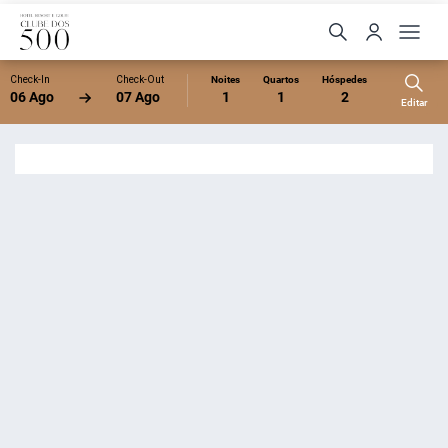
Check-In
Check-Out
Noites
Quartos
Hóspedes
06 Ago
07 Ago
1
1
2
Editar