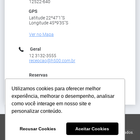
12522-640
GPS
Latitude 22º47'1"S
Longitude 45º9'35"S
Ver no Mapa
Geral
12 3132-3555
recepcao@h500.com.br
Reservas
+551231283555
reservas@h500.com.br
Utilizamos cookies para oferecer melhor
experiência, melhorar o desempenho, analisar
como você interage em nosso site e
personalizar conteúdo.
reservas@h500.com.br
+551231283555
Recusar Cookies
Aceitar Cookies
© 2026 Hotel Resort e Golfe Clube dos 500.
Todos os direitos reservados.
Powered by