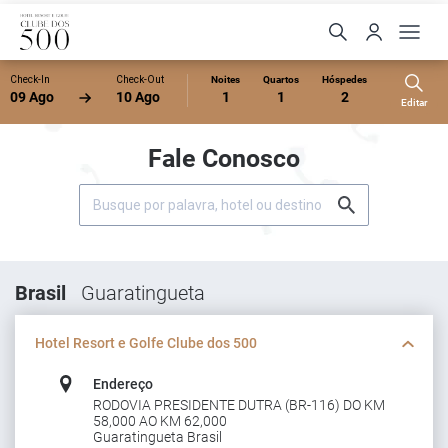
Check-In
Check-Out
Noites
Quartos
Hóspedes
09 Ago
10 Ago
1
1
2
Editar
Fale Conosco
Brasil
Guaratingueta
Hotel Resort e Golfe Clube dos 500
Endereço
RODOVIA PRESIDENTE DUTRA (BR-116) DO KM
58,000 AO KM 62,000
Guaratingueta Brasil