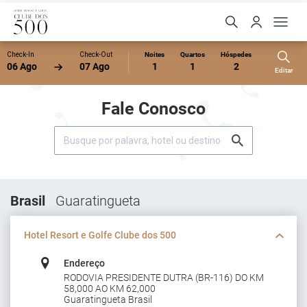
Check-In
Check-Out
Noites
Quartos
Hóspedes
06 Ago
07 Ago
1
1
2
Editar
Fale Conosco
Brasil
Guaratingueta
Hotel Resort e Golfe Clube dos 500
Endereço
RODOVIA PRESIDENTE DUTRA (BR-116) DO KM
58,000 AO KM 62,000
Guaratingueta Brasil