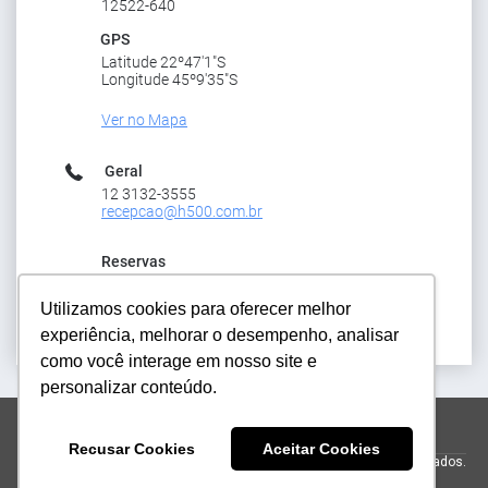
12522-640
GPS
Latitude 22º47'1"S
Longitude 45º9'35"S
Ver no Mapa
Geral
12 3132-3555
recepcao@h500.com.br
Reservas
+551231283555
reservas@h500.com.br
Utilizamos cookies para oferecer melhor
experiência, melhorar o desempenho, analisar
como você interage em nosso site e
personalizar conteúdo.
reservas@h500.com.br
+551231283555
Recusar Cookies
Aceitar Cookies
© 2026 Hotel Resort e Golfe Clube dos 500.
Todos os direitos reservados.
Powered by