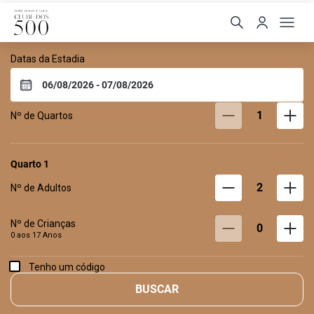
Hotel Resort e Golfe Clu
Datas da Estadia
1
Nº de Quartos
Quarto
1
2
Nº de Adultos
Nº de Crianças
0
0 aos
17
Anos
Tenho um código
BUSCAR