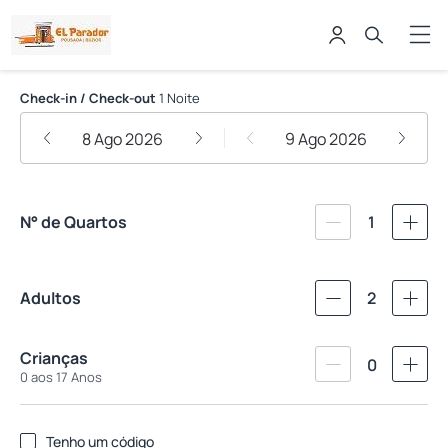
Pousada El Parador
Check-in / Check-out
1 Noite
8 Ago 2026
9 Ago 2026
N° de Quartos
1
Adultos
2
Crianças
0
0 aos 17 Anos
Tenho um código