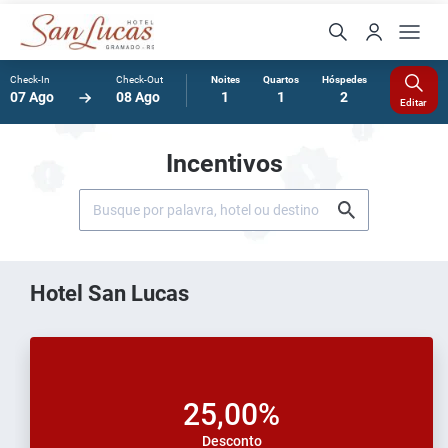
Check-In
Check-Out
Noites
Quartos
Hóspedes
07 Ago
08 Ago
1
1
2
Editar
Incentivos
Hotel San Lucas
25,00%
Desconto