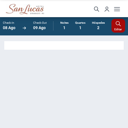
Check-In
Check-Out
Noites
Quartos
Hóspedes
08 Ago
09 Ago
1
1
2
Editar