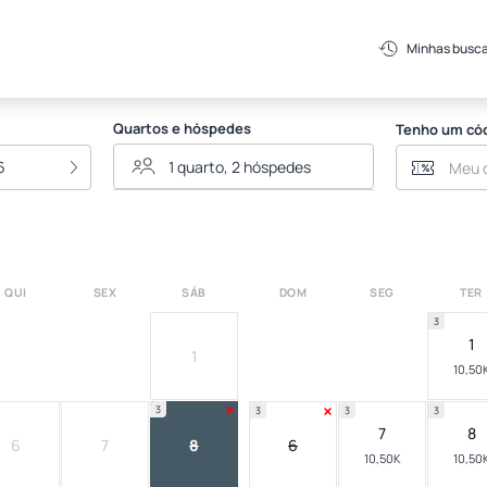
Minhas busc
Quartos e hóspedes
Tenho um có
6
QUI
SEX
SÁB
DOM
SEG
TER
3
1
1
10,50
3
3
3
3
7
8
6
7
8
6
10,50K
10,50