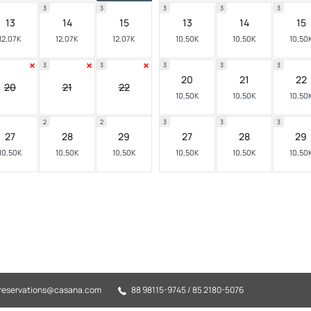
3
3
3
3
3
13
14
15
13
14
15
12,07K
12,07K
12,07K
10,50K
10,50K
10,50
3
3
3
3
3
20
21
22
20
21
22
10,50K
10,50K
10,50
2
2
3
3
3
27
28
29
27
28
29
10,50K
10,50K
10,50K
10,50K
10,50K
10,50
reservations@casana.com
88 98115-9745 / 85 2180-5076