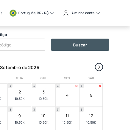
as
Português, BR / 
R$
A minha conta
digo
Buscar
›
Setembro de 2026
QUA
QUI
SEX
SÁB
3
3
3
3
2
3
4
5
K
10,50K
10,50K
3
3
3
3
9
10
11
12
K
10,50K
10,50K
10,50K
10,50K