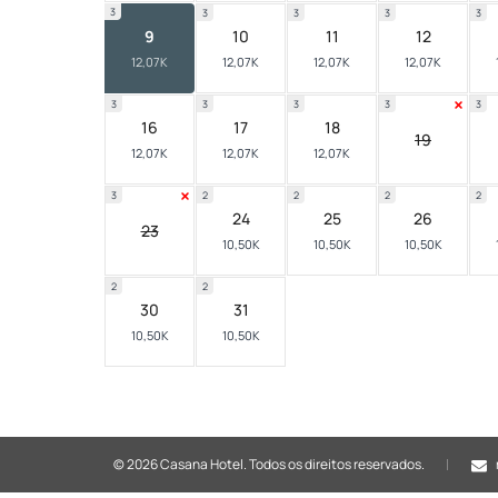
3
3
3
3
3
9
10
11
12
12,07K
12,07K
12,07K
12,07K
3
3
3
3
3
16
17
18
19
12,07K
12,07K
12,07K
3
2
2
2
2
24
25
26
23
10,50K
10,50K
10,50K
2
2
30
31
10,50K
10,50K
© 2026 Casana Hotel.
Todos os direitos reservados.