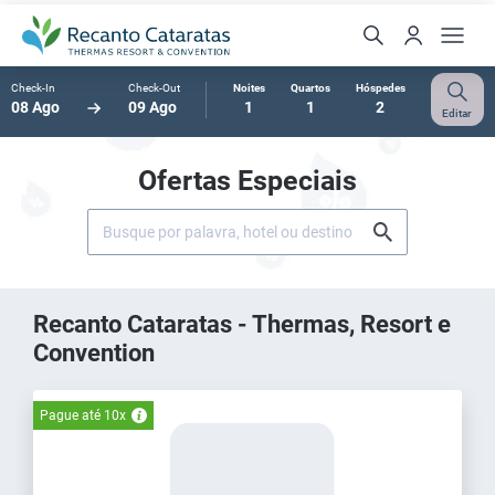
Check-In
Check-Out
Noites
Quartos
Hóspedes
08 Ago
09 Ago
1
1
2
Editar
Ofertas Especiais
Recanto Cataratas - Thermas, Resort e
Convention
Pague até 10x