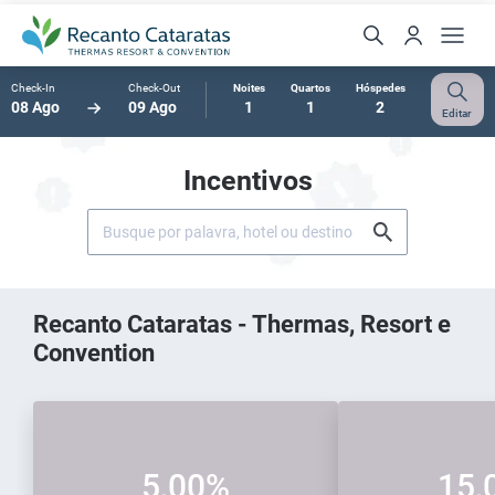
Check-In
Check-Out
Noites
Quartos
Hóspedes
08 Ago
09 Ago
1
1
2
Editar
Incentivos
Recanto Cataratas - Thermas, Resort e
Convention
5,00%
15,