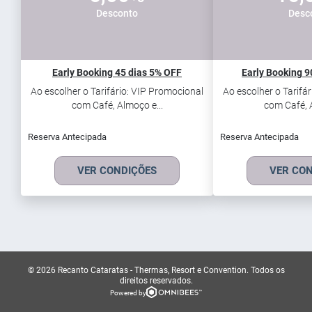
Desconto
Desc
Early Booking 45 dias 5% OFF
Early Booking 9
Ao escolher o Tarifário: VIP Promocional
Ao escolher o Tarifá
com Café, Almoço e...
com Café, A
Reserva Antecipada
Reserva Antecipada
VER CONDIÇÕES
VER CO
© 2026 Recanto Cataratas - Thermas, Resort e Convention.
Todos os
direitos reservados.
Powered by