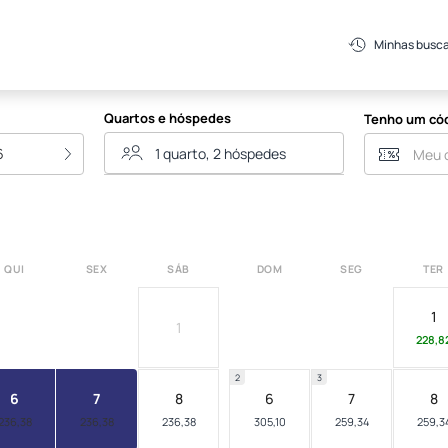
Minhas busc
Quartos e hóspedes
Tenho um có
6
QUI
SEX
SÁB
DOM
SEG
TER
1
1
228,8
2
3
6
7
8
6
7
8
236,38
236,38
236,38
305,10
259,34
259,3