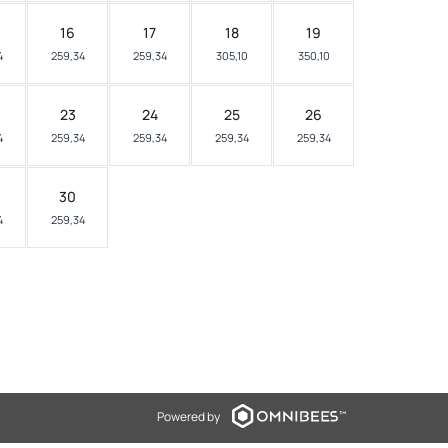
16
17
18
19
4
259,34
259,34
305,10
350,10
23
24
25
26
4
259,34
259,34
259,34
259,34
30
4
259,34
Powered by