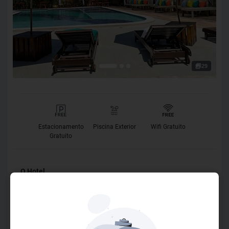
29
Estacionamento
Piscina Exterior
Wifi Gratuito
Gratuito
O Hotel
Bem vindo ao Terra Mar Way, o refúgio perfeito em Maraú!
Nossa Pousada é o seu ponto de partida para explorar as
maravilhas das praias da Península de Maraú. Estamos na