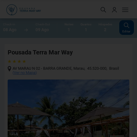
Check-In
Check-Out
Noites
Quartos
Hóspedes
08 Ago
09 Ago
1
1
2
Editar
Pousada Terra Mar Way
AV MARAU N 02 - BARRA GRANDE
,
Marau
,
45.520-000
,
Brasil
(
Ver no Mapa
)