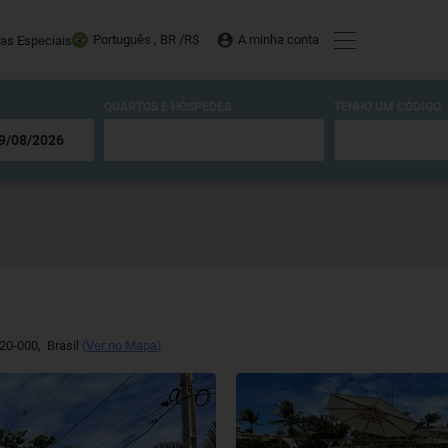
Português , BR /
R$
A minha conta
tas Especiais
QUARTOS E HÓSPEDES
TENHO UM CÓDIGO
20-000
,
Brasil
(
Ver no Mapa
)