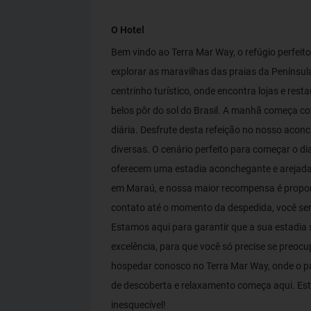
O Hotel
Bem vindo ao Terra Mar Way, o refúgio perfei
explorar as maravilhas das praias da Penínsul
centrinho turístico, onde encontra lojas e re
belos pôr do sol do Brasil. A manhã começa co
diária. Desfrute desta refeição no nosso aconc
diversas. O cenário perfeito para começar o 
oferecem uma estadia aconchegante e arejada. 
em Maraú, e nossa maior recompensa é proporc
contato até o momento da despedida, você ser
Estamos aqui para garantir que a sua estadia s
excelência, para que você só precise se preo
hospedar conosco no Terra Mar Way, onde o p
de descoberta e relaxamento começa aqui. Est
inesquecível!