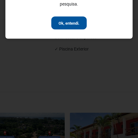
pesquisa.
Ok, entendi.
Bem-estar e Esportes
✓ Piscina Exterior