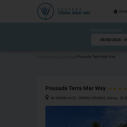
Ofer
DATAS DA ESTADIA
Início
/
Hotéis e Destinos
/
Pousada Terra Mar Way
Pousada Terra Mar Way
AV MARAU N 02 - BARRA GRANDE
,
Marau
,
45.5