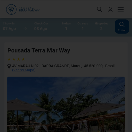
Check-In
Check-Out
Noites
Quartos
Hóspedes
07 Ago
08 Ago
1
1
2
Editar
Pousada Terra Mar Way
AV MARAU N 02 - BARRA GRANDE
,
Marau
,
45.520-000
,
Brasil
(
Ver no Mapa
)