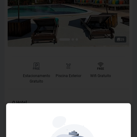
29
Estacionamento
Piscina Exterior
Wifi Gratuito
Gratuito
O Hotel
Bem vindo ao Terra Mar Way, o refúgio perfeito em Maraú!
Nossa Pousada é o seu ponto de partida para explorar as
maravilhas das praias da Península de Maraú. Estamos na