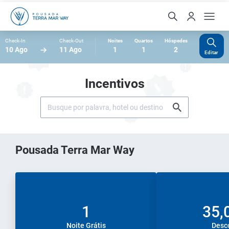
Check-In
Check-Out
Noites
Quartos
Hóspedes
10 Ago
11 Ago
1
1
2
Editar
Incentivos
Pousada Terra Mar Way
1
35,
Noite Grátis
Desc