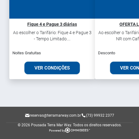
Fique 4 e Pague 3 diárias
OFERTA L
Ao escolher o Tarifário: Fique 4 e Pague 3
Ao escolher o Tarifár
- Tempo Limitado....
NR com Café
Noites Gratuitas
Desconto
VER CONDIÇÕES
VER CO
reservas@terramarway.com.br
(73) 99932 2377
© 2026 Pousada Terra Mar Way.
Todos os direitos reservados.
Powered by