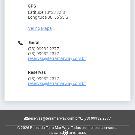
GPS
Latitude 13º53'32"S
Longitude 38º56'53"S
Ver no Mapa
Geral
(73) 99932 2377
(73) 99932 2377
reservas@terramarway.com.br
Reservas
(73) 99932 2377
reservas@terramarway.com.br
reservas@terramarway.com.br
(73) 99932 2377
© 2026 Pousada Terra Mar Way.
Todos os direitos reservados.
Powered by