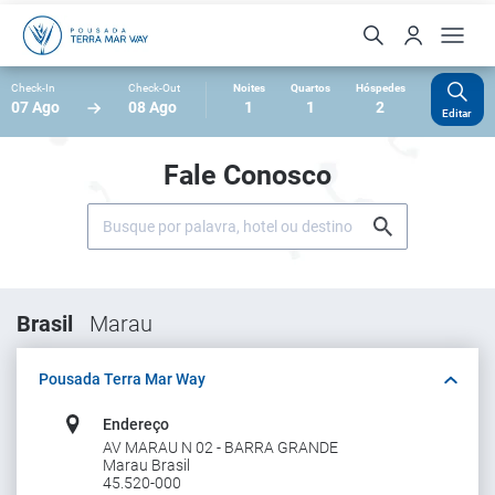
Check-In
Check-Out
Noites
Quartos
Hóspedes
07 Ago
08 Ago
1
1
2
Editar
Fale Conosco
Brasil
Marau
Pousada Terra Mar Way
Endereço
AV MARAU N 02 - BARRA GRANDE
Marau Brasil
45.520-000