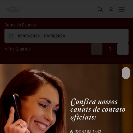
Hotel Villa Michelon
Datas da Estadia
1
Nº de Quartos
Quarto
1
2
Nº de Adultos
Nº de Crianças
0
0 aos
17
Anos
Tenho um código
BUSCAR