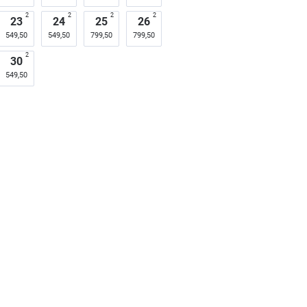
2
2
2
2
23
24
25
26
549,50
549,50
799,50
799,50
2
30
549,50