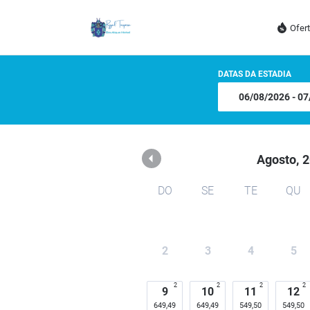
Royal Turquesa Boutique
Ofer
DATAS DA ESTADIA
Agosto,
2
DO
SE
TE
QU
2
3
4
5
2
2
2
2
9
10
11
12
649,49
649,49
549,50
549,50