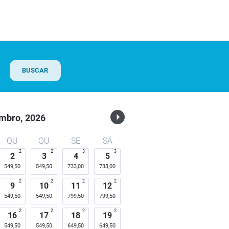
BUSCAR
mbro,
2026
QU
QU
SE
SÁ
2
2
3
3
2
3
4
5
549,50
549,50
733,00
733,00
2
2
2
2
9
10
11
12
549,50
549,50
799,50
799,50
2
2
2
2
16
17
18
19
549,50
549,50
649,50
649,50