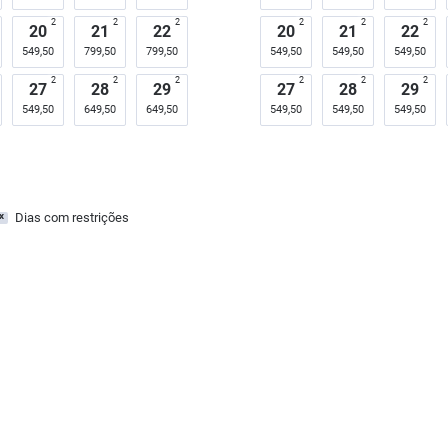
2
2
2
2
2
2
20
21
22
20
21
22
549,50
799,50
799,50
549,50
549,50
549,50
2
2
2
2
2
2
27
28
29
27
28
29
549,50
649,50
649,50
549,50
549,50
549,50
Dias com restrições
x