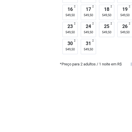
2
2
2
2
16
17
18
19
549,50
549,50
549,50
549,50
2
2
2
2
23
24
25
26
549,50
549,50
549,50
549,50
2
2
30
31
549,50
549,50
*Preço para
2
adultos
/ 1 noite em R$