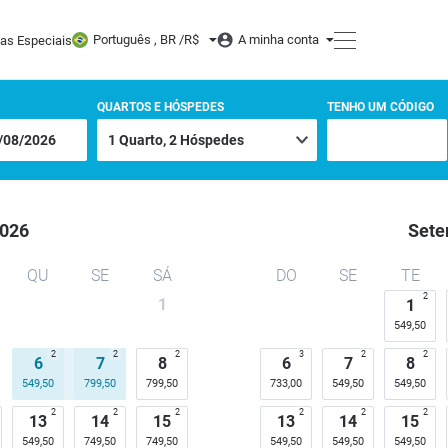
 Hotel
Português , BR /
R$
A minha conta
tas Especiais
QUARTOS E HÓSPEDES
TENHO UM CÓDIGO
026
Sete
QU
SE
SÁ
DO
SE
TE
2
1
1
549,50
2
2
2
3
2
2
6
7
8
6
7
8
549,50
799,50
799,50
733,00
549,50
549,50
2
2
2
2
2
2
13
14
15
13
14
15
549,50
749,50
749,50
549,50
549,50
549,50