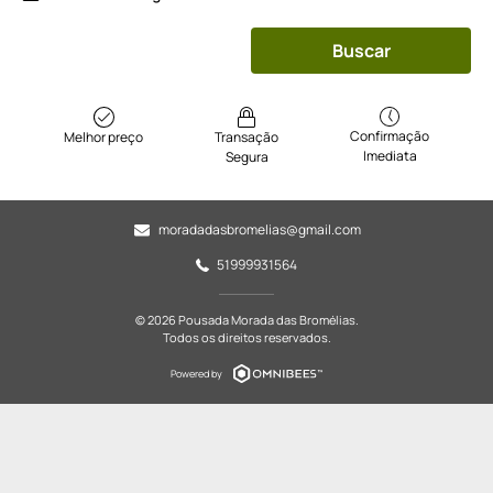
Buscar
Confirmação
Melhor preço
Transação
Imediata
Segura
moradadasbromelias@gmail.com
51999931564
© 2026 Pousada Morada das Bromélias.
Todos os direitos reservados.
Powered by