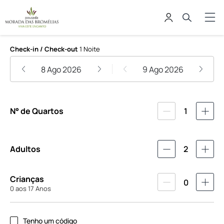
Pousada Morada das Bromélias
Check-in / Check-out
1 Noite
8 Ago 2026
9 Ago 2026
N° de Quartos
1
Adultos
2
Crianças
0
0 aos 17 Anos
Tenho um código