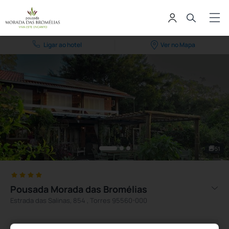
Ligar ao hotel
Ver no Mapa
51
Pousada Morada das Bromélias
Estrada das Salinas, 854 , Torres 95560-000