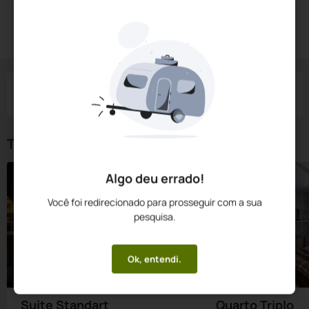
Diárias a partir de:
R$
166,
60
Reservar Agora
/noite
Impostos e taxas não inclusos
Check-in
Check-out
Noites
Quartos
Hóspedes
07 Ago
08 Ago
1
1
2
Tipos de Quarto
Algo deu errado!
Você foi redirecionado para prosseguir com a sua
pesquisa.
Ok, entendi.
Suíte Standart
Quarto Triplo