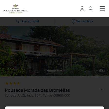
Ligar ao hotel
Ver no Mapa
51
Pousada Morada das Bromélias
Estrada das Salinas, 854 , Torres 95560-000