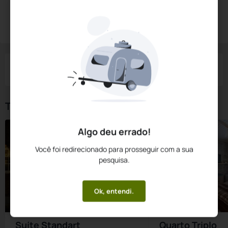
Diárias a partir de:
R$
166,
60
Reservar Agora
/noite
Impostos e taxas não inclusos
Check-in
Check-out
Noites
Quartos
Hóspedes
07 Ago
08 Ago
1
1
2
Tipos de Quarto
Algo deu errado!
Você foi redirecionado para prosseguir com a sua
pesquisa.
Ok, entendi.
Suíte Standart
Quarto Triplo