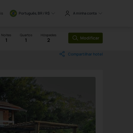
is
Português, BR / 
R$
A minha conta
Noites
Quartos
Hóspedes
Modificar
1
1
2
Compartilhar hotel