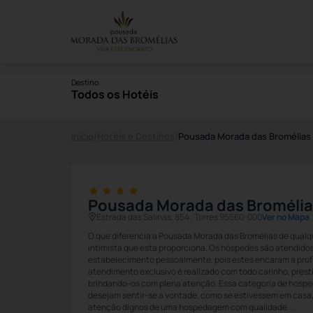
Destino
Todos os Hotéis
Início
/
Hotéis e Destinos
/
Pousada Morada das Bromélias
Pousada Morada das Broméli
Estrada das Salinas, 854 , Torres 95560-000
Ver no Mapa
O que diferencia a Pousada Morada das Bromélias de qualqu
intimista que esta proporciona. Os hóspedes são atendido
estabelecimento pessoalmente, pois estes encaram a profi
atendimento exclusivo é realizado com todo carinho, pres
brindando-os com plena atenção. Essa categoria de hospe
desejam sentir-se a vontade, como se estivessem em casa,
atenção dignos de uma hospedagem com qualidade. . .