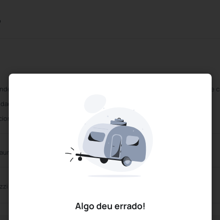
o
nderia/ Limpeza a seco
Aceita os principais cartões de c
lidades de Impressão
Sala de Televisão
cionamento Gratuito
Internet sem fio
aurante
zzi
Algo deu errado!