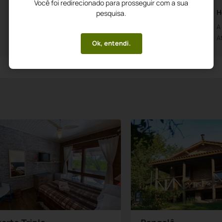
Você foi redirecionado para prosseguir com a sua
Horários da Recepção
H
pesquisa.
Aberto das 0h00m
A
Até às 0h00m
A
Ok, entendi.