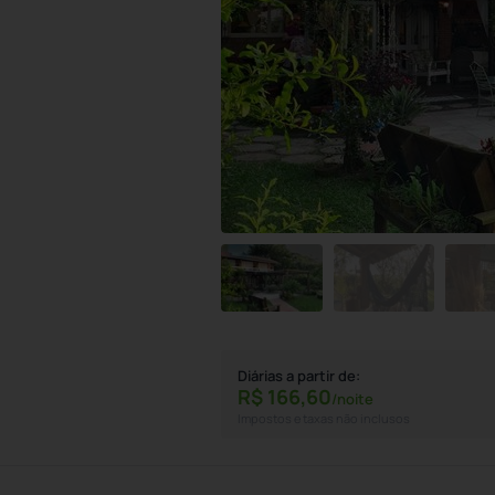
Diárias a partir de:
R$
166,
60
/noite
Impostos e taxas não inclusos