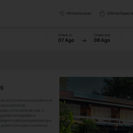
Ofertas Especia
Minhas buscas
Check-in
Check-out
07 Ago
08 Ago
as
er outro hotel ou pousada é o ar
s pelos donos do
ssão como estilo de vida. O
tigiando os hóspedes e
dagem é ideal para pessoas que
 porém com todo o conforto e