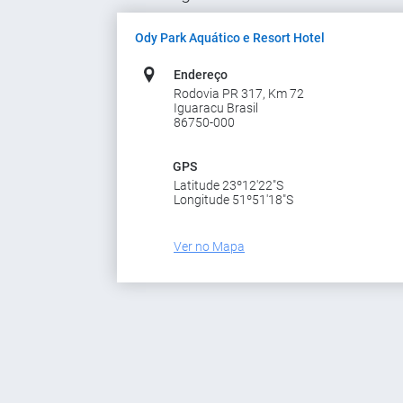
Ody Park Aquático e Resort Hotel
Endereço
Rodovia PR 317, Km 72
Iguaracu Brasil
86750-000
GPS
Latitude 23º12'22"S
Longitude 51º51'18"S
Ver no Mapa