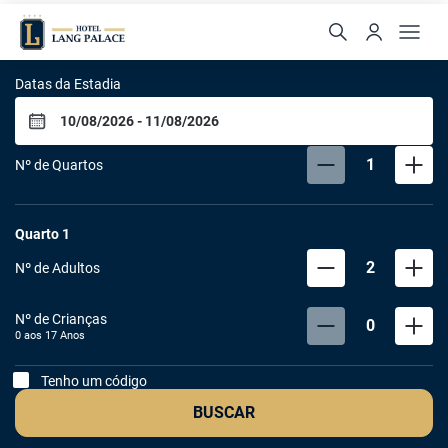
Hotel Lang Palace
Datas da Estadia
1
Nº de Quartos
Quarto
1
2
Nº de Adultos
Nº de Crianças
0
0 aos
17
Anos
Tenho um código
BUSCAR