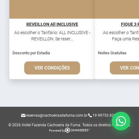
REVEILLON All INCLUSIVE
FIQUE 3 
Ao escolher o Tarifário: ALL INCLUSIVE -
Ao escolher o Tari
REVEILLON. Se reser...
Faça uma Rese
Desconto por Estadia
Noites Gratuitas
VER CONDIÇÕES
VER CO
reservas@cachoeirasdafurna.com.br
19 99753 8201
© 2026 Hotel Fazenda Cachoeira da Furna.
Todos os direitos reservados.
Powered by