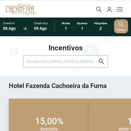
Check-In
Check-Out
Noites
Quartos
Hóspedes
08 Ago
09 Ago
1
1
2
Editar
Incentivos
Hotel Fazenda Cachoeira da Furna
15,00%
Desconto
Noite 