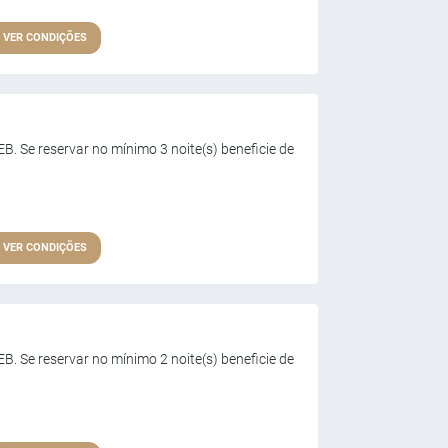
VER CONDIÇÕES
EB. Se reservar no mínimo 3 noite(s) beneficie de
VER CONDIÇÕES
EB. Se reservar no mínimo 2 noite(s) beneficie de