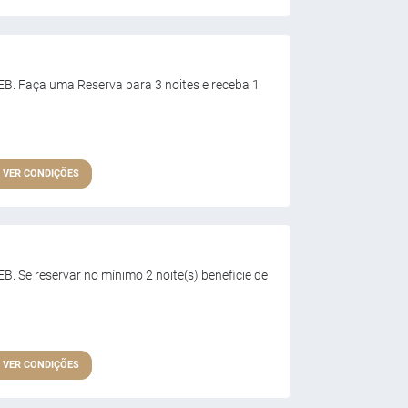
WEB. Faça uma Reserva para 3 noites e receba 1
VER CONDIÇÕES
EB. Se reservar no mínimo 2 noite(s) beneficie de
VER CONDIÇÕES