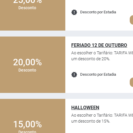
Desconto
Desconto por Estadia
FERIADO 12 DE OUTUBRO
Ao escolher o Tarifário: TARIFA W
um desconto de 20%.
20,00%
Desconto
Desconto por Estadia
HALLOWEEN
Ao escolher o Tarifário: TARIFA W
um desconto de 15%.
15,00%
Desconto