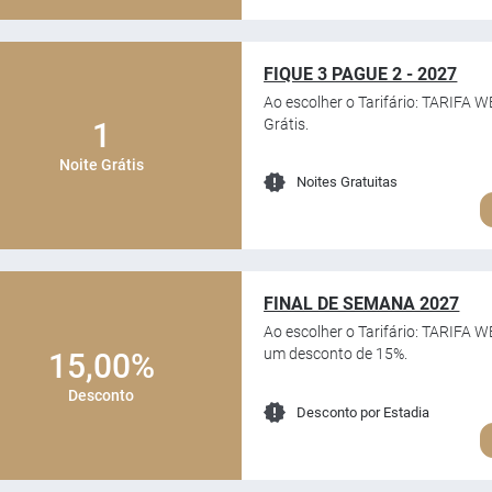
FIQUE 3 PAGUE 2 - 2027
Ao escolher o Tarifário: TARIFA 
Grátis.
1
Noite Grátis
Noites Gratuitas
FINAL DE SEMANA 2027
Ao escolher o Tarifário: TARIFA W
um desconto de 15%.
15,00%
Desconto
Desconto por Estadia