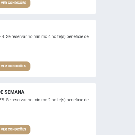
VER CONDIÇÕES
EB. Se reservar no mínimo 4 noite(s) beneficie de
VER CONDIÇÕES
 DE SEMANA
EB. Se reservar no mínimo 2 noite(s) beneficie de
VER CONDIÇÕES