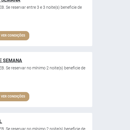
B. Se reservar entre 3 e 3 noite(s) beneficie de
VER CONDIÇÕES
DE SEMANA
EB. Se reservar no mínimo 2 noite(s) beneficie de
VER CONDIÇÕES
L
EB. Se reservar no mínimo 2 noite(s) beneficie de