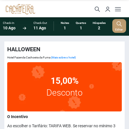
Check-In
Check-Out
Noites
Quartos
Hóspedes
10 Ago
11 Ago
1
1
2
Editar
HALLOWEEN
Hotel Fazenda Cachoeira da Furna
(Mais sobre o hotel)
15,00%
Desconto
O Incentivo
Ao escolher o Tarifário: TARIFA WEB. Se reservar no mínimo 3