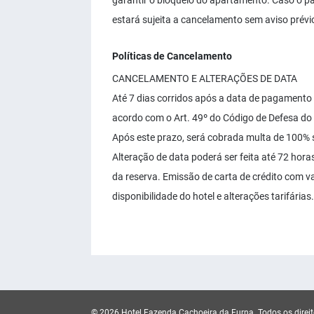
garantir o bloqueio do apartamento. Caso o pa
estará sujeita a cancelamento sem aviso prévi
Políticas de Cancelamento
CANCELAMENTO E ALTERAÇÕES DE DATA
Até 7 dias corridos após a data de pagamento 
acordo com o Art. 49º do Código de Defesa d
Após este prazo, será cobrada multa de 100% 
Alteração de data poderá ser feita até 72 hora
da reserva. Emissão de carta de crédito com v
disponibilidade do hotel e alterações tarifárias.
© 2026 Hotel Fazenda Cachoeira da Furna.
Todos os direi