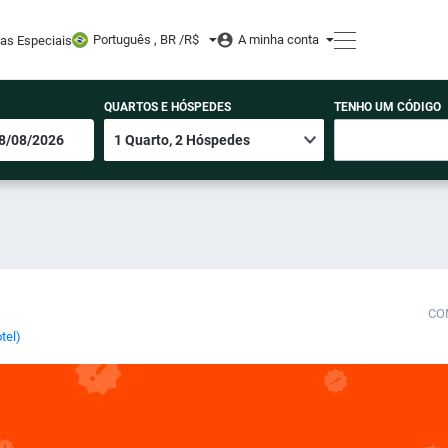
Português , BR /
R$
A minha conta
tas Especiais
QUARTOS E HÓSPEDES
TENHO UM CÓDIGO
CO
tel)