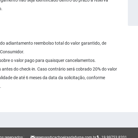
gamento não seja identificado dentro do prazo a reserva
o.
do adiantamento reembolso total do valor garantido, de
o Consumidor.
sobre o valor pago para quaisquer cancelamentos.
s antes do check-in. Caso contrário será cobrado 20% do valor
alidade de até 6 meses da data da solicitação, conforme
.
tos reservados.
reservas@cachoeirasdafurna.com.br
19 99753 8201