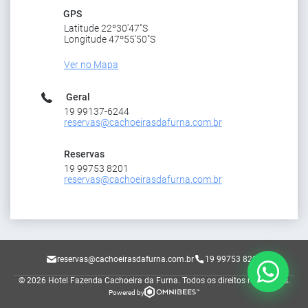
GPS
Latitude 22º30'47"S
Longitude 47º55'50"S
Ver no Mapa
Geral
19 99137-6244
reservas@cachoeirasdafurna.com.br
Reservas
19 99753 8201
reservas@cachoeirasdafurna.com.br
reservas@cachoeirasdafurna.com.br
19 99753 8201
© 2026 Hotel Fazenda Cachoeira da Furna.
Todos os direitos reservados.
Powered by