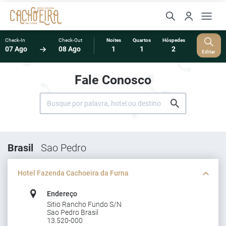
Check-In
Check-Out
Noites
Quartos
Hóspedes
07 Ago
08 Ago
1
1
2
Editar
Fale Conosco
Brasil
Sao Pedro
Hotel Fazenda Cachoeira da Furna
Endereço
Sitio Rancho Fundo S/N
Sao Pedro Brasil
13.520-000