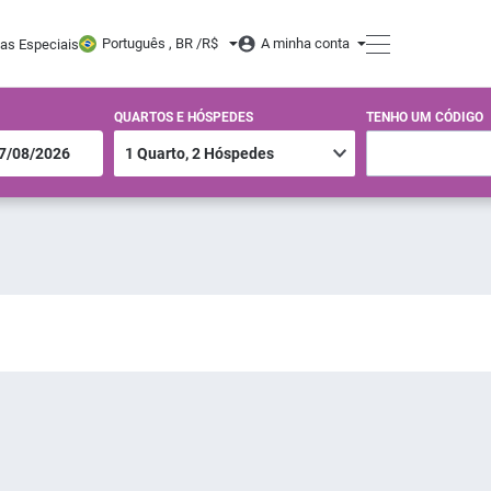
Português , BR /
R$
A minha conta
tas Especiais
QUARTOS E HÓSPEDES
TENHO UM CÓDIGO