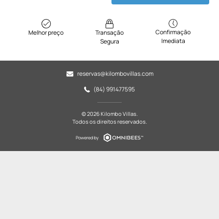
Confirmação
Melhor preço
Transação
Imediata
Segura
reservas@kilombovillas.com
(84) 991477595
© 2026 Kilombo Villas.
Todos os direitos reservados.
Powered by