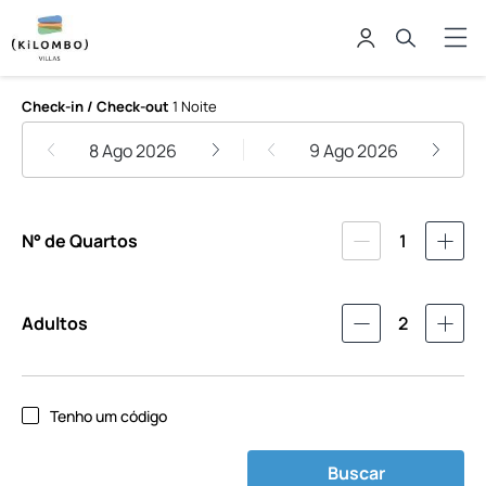
Kilombo Villas
Check-in / Check-out
1 Noite
8 Ago 2026
9 Ago 2026
N° de Quartos
1
Adultos
2
Tenho um código
Buscar