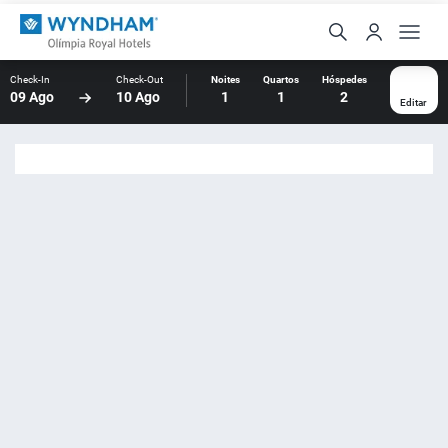
Check-In
Check-Out
Noites
Quartos
Hóspedes
09 Ago
10 Ago
1
1
2
Editar