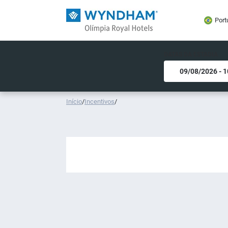
Port
DATAS DA ESTADIA
Início
/
Incentivos
/