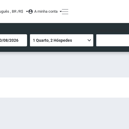
uguês , BR /
R$
A minha conta
QUARTOS E HÓSPEDES
TENHO UM CÓDIGO