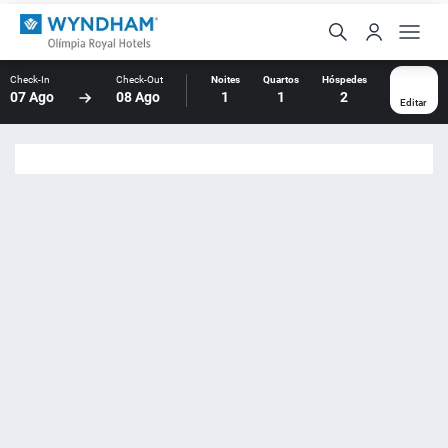
Check-In
Check-Out
Noites
Quartos
Hóspedes
07 Ago
08 Ago
1
1
2
Editar