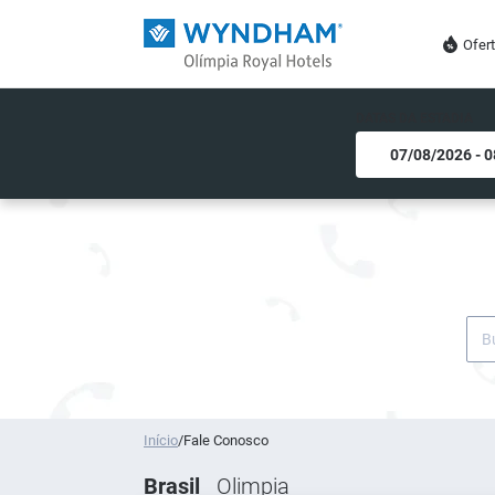
Ofer
DATAS DA ESTADIA
Início
/
Fale Conosco
Brasil
Olimpia