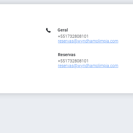
Geral
+551732808101
reservas@wyndhamolimpia.com
Reservas
+551732808101
reservas@wyndhamolimpia.com