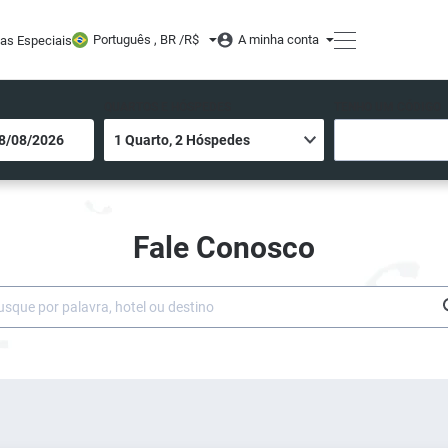
Português , BR /
R$
A minha conta
tas Especiais
QUARTOS E HÓSPEDES
TENHO UM CÓDIGO
Fale Conosco