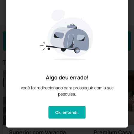
Diárias a partir de:
R$
760,
64
Reservar Agora
/noite
Impostos e taxas não inclusos
Check-in
Check-out
Noites
Quartos
Hóspedes
09 Ago
10 Ago
1
1
2
Tipos de Quarto
Algo deu errado!
Você foi redirecionado para prosseguir com a sua
pesquisa.
Ok, entendi.
Superior com Varanda
Premium Casal 