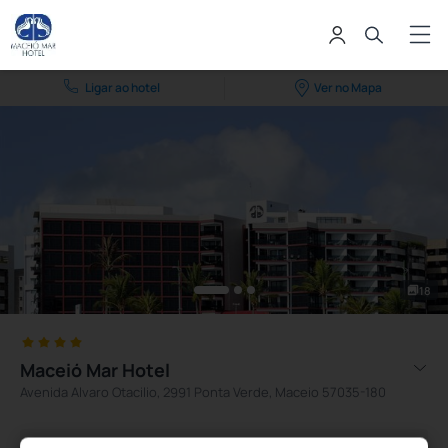
Ligar ao hotel
Ver no Mapa
18
Maceió Mar Hotel
Avenida Alvaro Otacilio, 2991 Ponta Verde, Maceio 57035-180