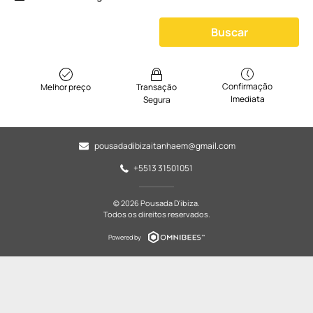
Buscar
Confirmação
Melhor preço
Transação
Imediata
Segura
pousadadibizaitanhaem@gmail.com
+5513 31501051
© 2026 Pousada D'ibiza.
Todos os direitos reservados.
Powered by