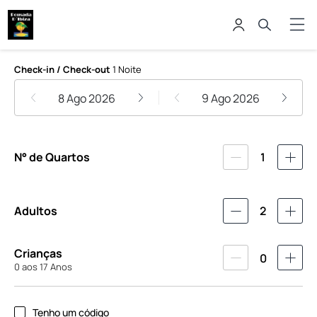
Pousada D'ibiza
Check-in / Check-out
1 Noite
8 Ago 2026
9 Ago 2026
N° de Quartos
1
Adultos
2
Crianças
0
0 aos 17 Anos
Tenho um código