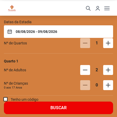
Pousada Center
Datas da Estadia
1
Nº de Quartos
Quarto
1
2
Nº de Adultos
Nº de Crianças
0
0 aos
17
Anos
Tenho um código
BUSCAR