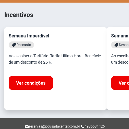
Incentivos
Semana Imperdível
Semana 
Desconto
Desco
Ao escolher o Tarifário: Tarifa Ultima Hora. Beneficie
Ao escolhe
de um desconto de 25%.
um desco
Ver condições
Ver 
reservas@pousadacenter.com.br
4935531426