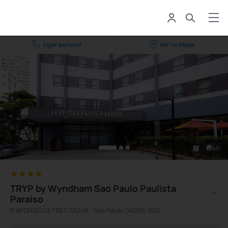
Ligar ao hotel
Ver no Mapa
40
TRYP by Wyndham Sao Paulo Paulista
Paraíso
R AFONSO DE FREITAS,148 , Sao Paulo 04006-050