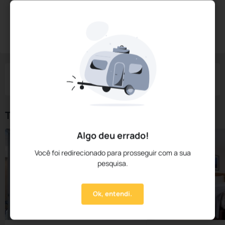
Diárias a partir de:
R$
340,
86
Reservar Agora
/noite
Impostos e taxas não inclusos
Check-in
Check-out
Noites
Quartos
Hóspedes
08 Ago
09 Ago
1
1
2
Tipos de Quarto
Algo deu errado!
Você foi redirecionado para prosseguir com a sua
pesquisa.
Ok, entendi.