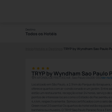
Destino
Todos os Hotéis
Início
/
Hotéis e Destinos
/
TRYP by Wyndham Sao Paulo Pau
TRYP by Wyndham Sao Paulo Pa
R AFONSO DE FREITAS,148 , Sao Paulo 04006-050
Ver no
Localizado em São Paulo, a 2,9 km do Parque do Ibirapuera,
oferece quartos com ar-condicionado e um jardim. Entre 
estão um restaurante, recepção e bar 24 horas, serviço de q
pontos de interesse locais como o Estádio do Pacaembu e o 
4,4 km, respectivamente. Somos certificados com o selo 
Green nível 2 Essential Os quartos do hotel estão equipad
banheira ou chuveiro. O TRYP Sao Paulo Paraiso fica a 3 km