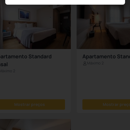
artamento Standard
Apartamento Stan
Máximo 2
sal
Máximo 2
Mostrar preços
Mostrar preç