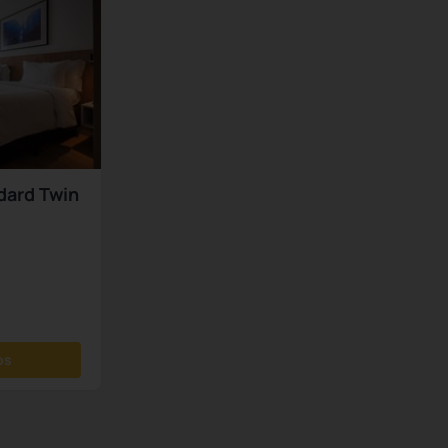
dard Twin
os