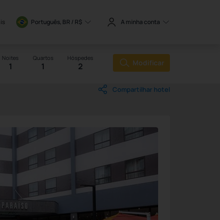
is
Português, BR / 
R$
A minha conta
Noites
Quartos
Hóspedes
Modificar
1
1
2
Compartilhar hotel