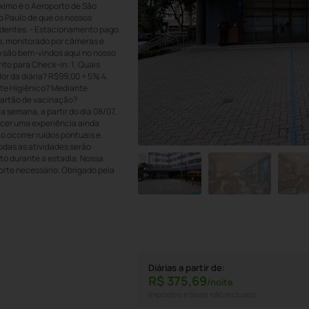
ximo é o Aeroporto de São
o Paulo de que os nossos
dentes. - Estacionamento pago.
do, monitorado por câmeras e
o são bem-vindos aqui no nosso
nto para Check-in: 1. Quais
or da diária? R$99,00 + 5% 4.
te Higiênico? Mediante
Cartão de vacinação?
semana, a partir do dia 08/07,
cer uma experiência ainda
 ocorrer ruídos pontuais e
odas as atividades serão
rto durante a estadia. Nossa
orte necessário. Obrigado pela
Diárias a partir de:
R$
375,
69
/noite
Impostos e taxas não inclusos