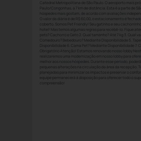
Catedral Metropolitana de São Paulo. O aeroporto mais pró
Paulo/Congonhas, a 7 km de distância. Esta é a parte de Sã
hóspedes mais gostam, de acordo com avaliações indepen
O valor da diária é de R$ 60,00, o estacionamento é fecha
coberto. Somos Pet Friendly! Seu gatinho e seu cachorrinh
hotel! Mas temos algumas regras para recebê-lo. Fique ate
pets? Cachorro e Gato 2. Qual tamanho? Até 7 kg 3. Qual val
Comedouro? Bebedouro? Mediante Disponibilidade 5. Tape
Disponibilidade 6. Cama Pet? Mediante Disponibilidade 7. 
Obrigatório Atenção! Estamos renovando nosso lobby Nesta 
realizaremos uma modernização em nosso lobby para ofere
melhor aos nossos hóspedes. Durante esse período, poderão
pequenas alterações na circulação da área da recepção. T
planejadas para minimizar os impactos e preservar o confo
equipe permanecerá à disposição para oferecer todo o sup
compreensão!