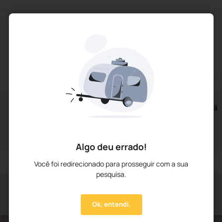
Horários do Café da Manhã
A partir das 6h00m
Até às 10h30m
Algo deu errado!
Você foi redirecionado para prosseguir com a sua
pesquisa.
Ok, entendi.