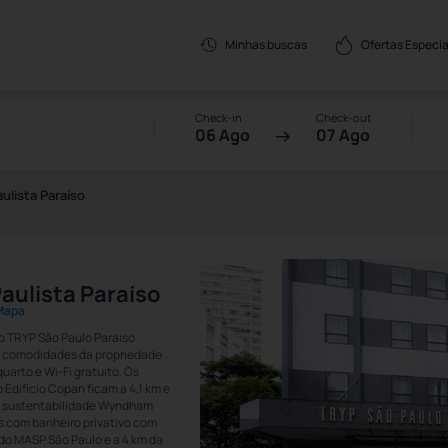
Ofertas Especia
Minhas buscas
Check-in
Check-out
06 Ago
07 Ago
lista Paraíso
ulista Paraíso
 Mapa
 o TRYP São Paulo Paraiso
as comodidades da propriedade
uarto e Wi-Fi gratuito. Os
Edifício Copan ficam a 4,1 km e
de sustentabilidade Wyndham
os com banheiro privativo com
 do MASP São Paulo e a 4 km da