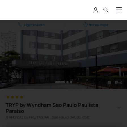
Ligar ao hotel
Ver no Mapa
40
TRYP by Wyndham Sao Paulo Paulista
Paraíso
R AFONSO DE FREITAS,148 , Sao Paulo 04006-050