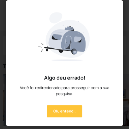
Diárias a partir de:
R$
340,
86
Reservar Agora
/noite
Impostos e taxas não inclusos
Check-in
Check-out
Noites
Quartos
Hóspedes
09 Ago
10 Ago
1
1
2
Tipos de Quarto
Algo deu errado!
Você foi redirecionado para prosseguir com a sua
pesquisa.
Ok, entendi.