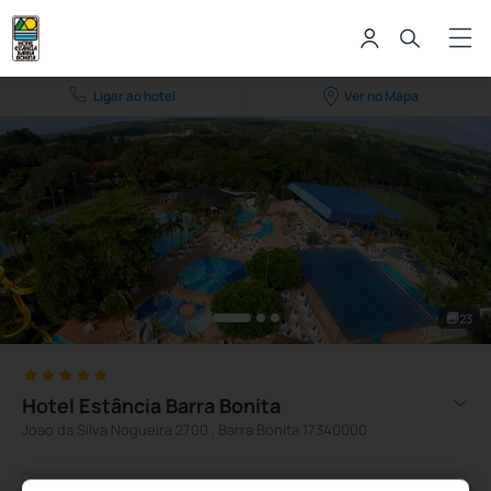
Ligar ao hotel
Ver no Mapa
23
Hotel Estância Barra Bonita
Joao da Silva Nogueira 2700 , Barra Bonita 17340000