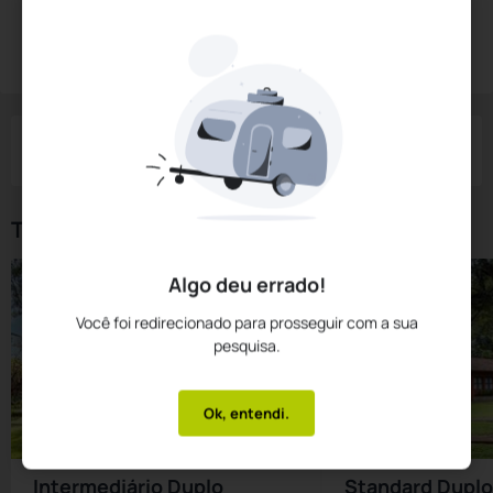
Diárias a partir de:
R$
811,
45
Reservar Agora
/noite
Impostos e taxas não inclusos
Check-in
Check-out
Noites
Quartos
Hóspedes
06 Ago
07 Ago
1
1
2
Tipos de Quarto
Algo deu errado!
Você foi redirecionado para prosseguir com a sua
pesquisa.
Ok, entendi.
Intermediário Duplo
Standard Duplo