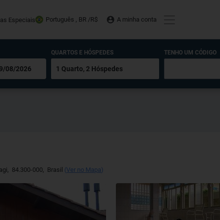
Português , BR /
R$
A minha conta
tas Especiais
QUARTOS E HÓSPEDES
TENHO UM CÓDIGO
agi
,
84.300-000
,
Brasil
(
Ver no Mapa
)