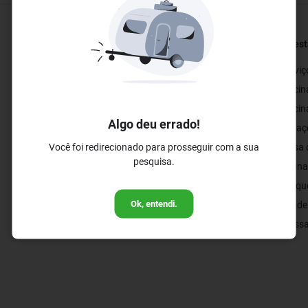
Restaurantes e Bares
Bem-est
✓ Bar
✓ Servi
✓ Restaurante
✓ Piscin
✓ Restaurante Privado
✓ Piscina
Algo deu errado!
✓ Restaurante Buffet
✓ Espaç
Você foi redirecionado para prosseguir com a sua
✓ Mesa d
pesquisa.
✓ Saun
✓ Parque
Ok, entendi.
✓ Academ
✓ Massa