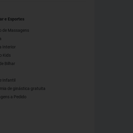
ar e Esportes
ço de Massagens
a
 Interior
o Kids
e Bilhar
a
 Infantil
ia de ginástica gratuita
gens a Pedido