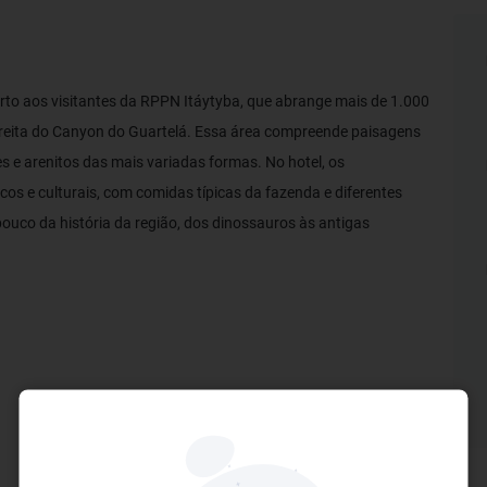
rto aos visitantes da RPPN Itáytyba, que abrange mais de 1.000
reita do Canyon do Guartelá. Essa área compreende paisagens
tes e arenitos das mais variadas formas. No hotel, os
os e culturais, com comidas típicas da fazenda e diferentes
ouco da história da região, dos dinossauros às antigas