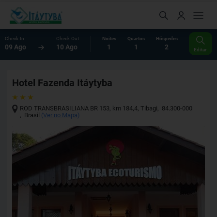
Check-In
Check-Out
Noites
Quartos
Hóspedes
09 Ago
10 Ago
1
1
2
Editar
Hotel Fazenda Itáytyba
ROD TRANSBRASILIANA BR 153, km 184,4
,
Tibagi
,
84.300-000
,
Brasil
(
Ver no Mapa
)