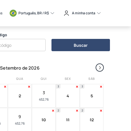
as
Português, BR / 
R$
A minha conta
digo
Buscar
›
Setembro de 2026
QUA
QUI
SEX
SÁB
3
3
3
2
4
5
452,76
2
2
9
10
11
12
6
452,76