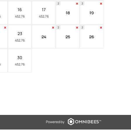
2
2
16
17
18
19
6
452,76
452,76
2
2
23
24
25
26
452,76
30
6
452,76
Powered by