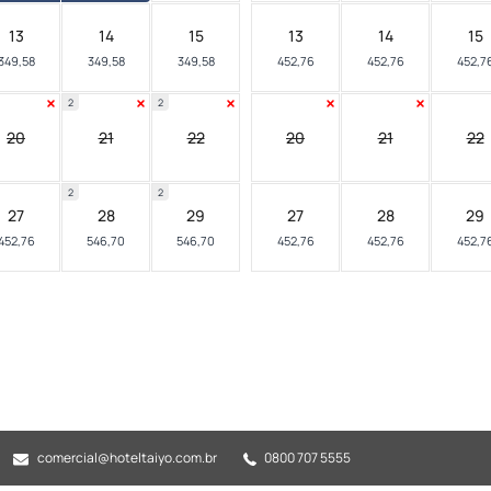
13
14
15
13
14
15
349,58
349,58
349,58
452,76
452,76
452,7
2
2
20
21
22
20
21
22
2
2
27
28
29
27
28
29
452,76
546,70
546,70
452,76
452,76
452,7
comercial@hoteltaiyo.com.br
0800 707 5555