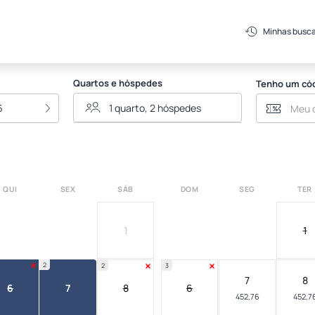
Minhas busc
Quartos e hóspedes
Tenho um có
6
QUI
SEX
SÁB
DOM
SEG
TER
1
1
2
2
3
7
8
6
7
8
6
452,76
452,7