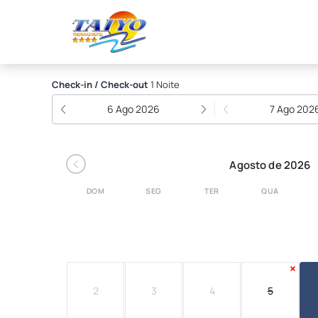
Taiyo Thermas Hotel
Check-in / Check-out
1 Noite
6 Ago 2026
7 Ago 202
‹
Agosto de 2026
DOM
SEG
TER
QUA
2
3
4
5