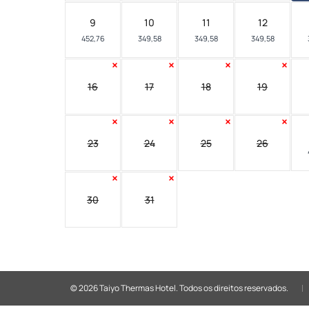
9
10
11
12
452,76
349,58
349,58
349,58
16
17
18
19
23
24
25
26
30
31
© 2026 Taiyo Thermas Hotel.
Todos os direitos reservados.