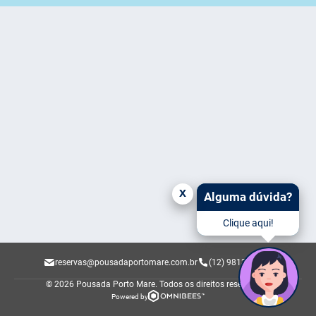
x
Alguma dúvida?
Clique aqui!
reservas@pousadaportomare.com.br
(12) 98137-1250
© 2026 Pousada Porto Mare.
Todos os direitos reservados.
Powered by