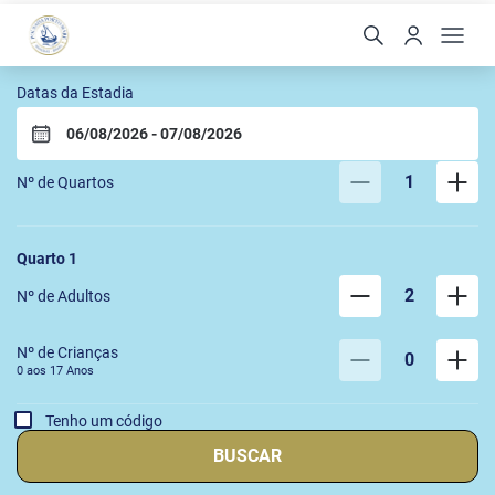
Pousada Porto Mare
Datas da Estadia
1
Nº de Quartos
Quarto
1
2
Nº de Adultos
Nº de Crianças
0
0 aos
17
Anos
Tenho um código
BUSCAR