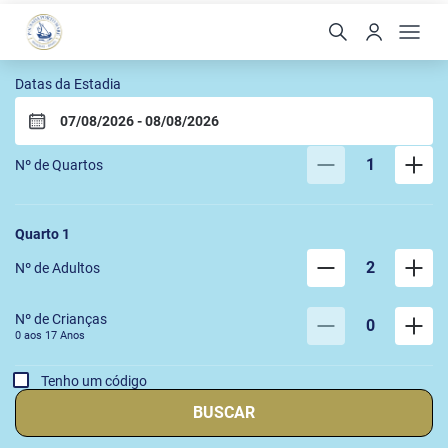
Pousada Porto Mare
Datas da Estadia
1
Nº de Quartos
Quarto
1
2
Nº de Adultos
Nº de Crianças
0
0 aos
17
Anos
Tenho um código
BUSCAR