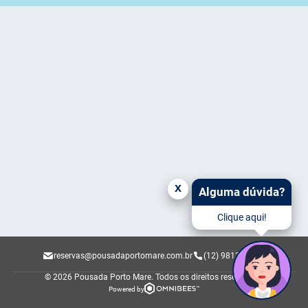
x
Alguma dúvida?
Clique aqui!
reservas@pousadaportomare.com.br
(12) 98137-1250
© 2026 Pousada Porto Mare.
Todos os direitos reservados.
Powered by