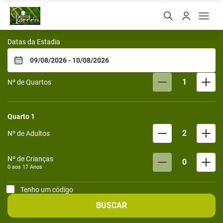
Bangalôs do Gameleiro
Datas da Estadia
1
Nº de Quartos
Quarto
1
2
Nº de Adultos
Nº de Crianças
0
0 aos
17
Anos
Tenho um código
BUSCAR