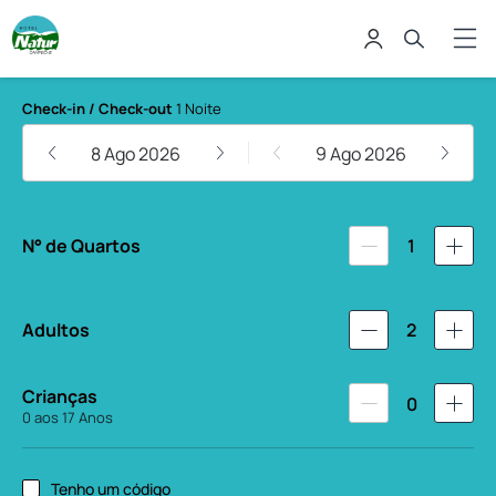
Hotel Natur Campeche
Check-in / Check-out
1 Noite
8 Ago 2026
9 Ago 2026
N° de Quartos
1
Adultos
2
Crianças
0
0 aos 17 Anos
Tenho um código