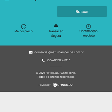
Buscar
Confirmação
Melhor preço
Transação
Imediata
Segura
comercial@naturcampeche.com.br
+55 48 991397113
© 2026 Hotel Natur Campeche .
Todos os direitos reservados.
Powered by