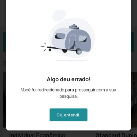
Diárias a partir de:
R$
255,
15
Reservar Agora
/noite
Impostos e taxas não inclusos
Check-in
Check-out
Noites
Quartos
Hóspedes
09 Ago
10 Ago
1
1
2
Tipos de Quarto
Algo deu errado!
Você foi redirecionado para prosseguir com a sua
pesquisa.
Ok, entendi.
Individual Econômico
Standard Duplo