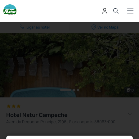
Ligar ao hotel
Ver no Mapa
13
Hotel Natur Campeche
Avenida Pequeno Principe, 2196 , Florianopolis 88063-000